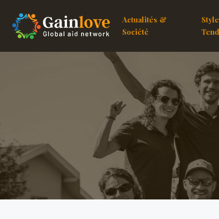
Actualités &
Styl
Société
Tend